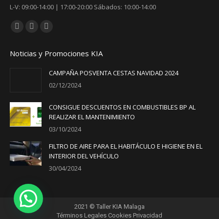
L-V: 09:00-14:00 | 17:00-20:00 Sábados: 10:00-14:00
Encuéntranos en:
Facebook
YouTube
Instagram
page
page
page
Noticias y Promociones KIA
opens
opens
opens
in
in
in
CAMPAÑA POSVENTA CESTAS NAVIDAD 2024
new
new
new
02/12/2024
window
window
window
CONSIGUE DESCUENTOS EN COMBUSTIBLES BP AL
REALIZAR EL MANTENIMIENTO
03/10/2024
FILTRO DE AIRE PARA EL HABITÁCULO E HIGIENE EN EL
INTERIOR DEL VEHÍCULO
30/04/2024
2021 © Taller KIA Malaga
Términos Legales
Cookies
Privacidad